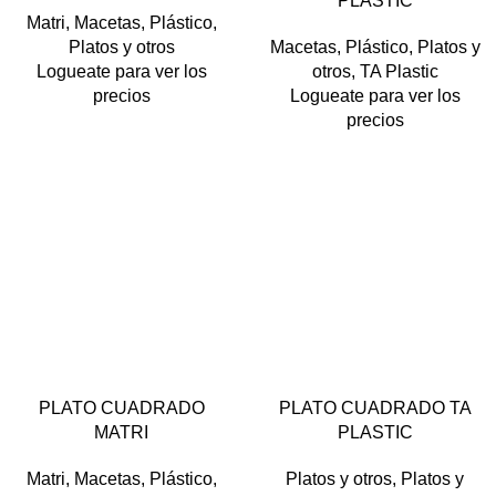
PLASTIC
TERRA
VERDE OSCURO
BARRO
BLANCO
BORDÓ
Matri
,
Macetas
,
Plástico
,
CELESTE
CEMENTO
LIMA
Platos y otros
Macetas
,
Plástico
,
Platos y
NARANJA
NEGRO
ROSA
Logueate para ver los
otros
,
TA Plastic
TERRA
VERDE CLARO
VERDE OSCURO
VIOLETA
precios
Logueate para ver los
precios
PLATO CUADRADO
PLATO CUADRADO TA
ARENA
AZUL METAL
AMARILLO
BARRO
BEIGE
MATRI
PLASTIC
BARRO
BLANCO
BLANCO
CEMENTO
LIMA
CHOCOLATE
Cobre
NARANJA
NEGRO
TERRA
Matri
,
Macetas
,
Plástico
,
Platos y otros
,
Platos y
Cromo
GRAFITO
VERDE