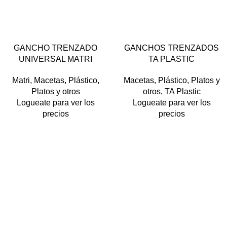
GANCHO TRENZADO
GANCHOS TRENZADOS
ARENA
BARRO
BLANCO
AMARILLO
BARRO
UNIVERSAL MATRI
TA PLASTIC
CEMENTO
NARANJA
BLANCO
BORDÓ
LIMA
NEGRO
ROJO
TERRA
NARANJA
NEGRO
ROJO
Matri
,
Macetas
,
Plástico
,
Macetas
,
Plástico
,
Platos y
VERDE CLARO
TERRA
VERDE OSCURO
Platos y otros
otros
,
TA Plastic
VERDE OSCURO
VIOLETA
Logueate para ver los
Logueate para ver los
precios
precios