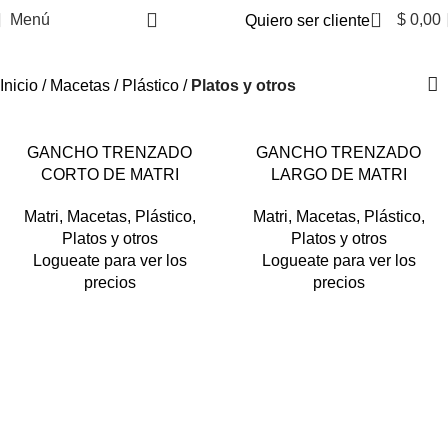
0
Menú
$
0,00
Quiero ser cliente
Inicio
Macetas
Plástico
Platos y otros
GANCHO TRENZADO
GANCHO TRENZADO
BARRO
NEGRO
TERRA
BARRO
NEGRO
TERRA
CORTO DE MATRI
LARGO DE MATRI
VERDE OSCURO
VERDE OSCURO
Matri
,
Macetas
,
Plástico
,
Matri
,
Macetas
,
Plástico
,
Platos y otros
Platos y otros
Logueate para ver los
Logueate para ver los
precios
precios