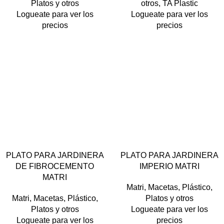
Platos y otros
otros
,
TA Plastic
GRANITO
GRIS
NEGRO
TAUPE
TERRA
Logueate para ver los
Logueate para ver los
VERDE ESMERALDA
precios
precios
VERDE METAL
VERDE OSCURO
PLATO PARA JARDINERA
PLATO PARA JARDINERA
BARRO
BLANCO
GRIS
DE FIBROCEMENTO
IMPERIO MATRI
CEMENTO
NEGRO
TERRA
MATRI
VERDE OSCURO
Matri
,
Macetas
,
Plástico
,
Matri
,
Macetas
,
Plástico
,
Platos y otros
Platos y otros
Logueate para ver los
Logueate para ver los
precios