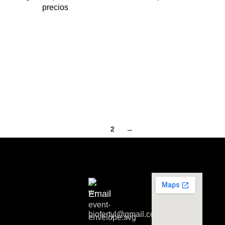
precios
1
2
→
Email
biofertyl@gmail.com