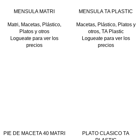
MENSULA MATRI
MENSULA TA PLASTIC
BARRO
BLANCO
NEGRO
AMARILLO
BARRO
TERRA
VERDE OSCURO
BLANCO
BORDÓ
LIMA
Matri
,
Macetas
,
Plástico
,
Macetas
,
Plástico
,
Platos y
NARANJA
NEGRO
TERRA
Platos y otros
otros
,
TA Plastic
VERDE OSCURO
VIOLETA
Logueate para ver los
Logueate para ver los
precios
precios
PIE DE MACETA 40 MATRI
PLATO CLASICO TA
ARENA
BARRO
BLANCO
AMARILLO
ARENA