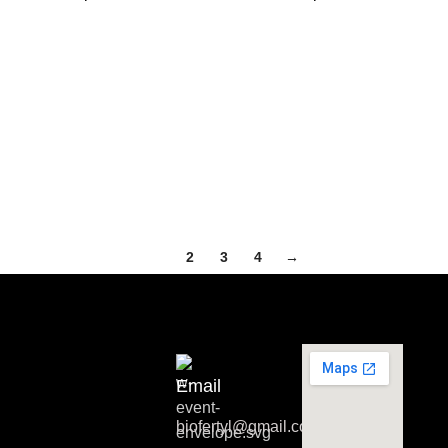
1
2
3
4
→
Email
biofertyl@gmail.com