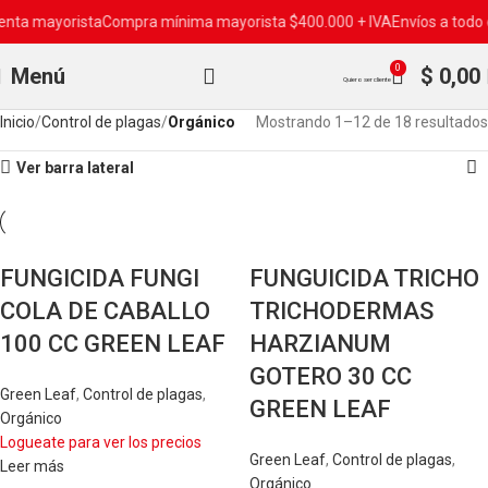
nta mayorista
Compra mínima mayorista $400.000 + IVA
Envíos a todo e
0
Menú
$
0,00
Quiero ser cliente
Inicio
Control de plagas
Orgánico
Mostrando 1–12 de 18 resultados
Ver barra lateral
FUNGICIDA FUNGI
FUNGUICIDA TRICHO
COLA DE CABALLO
TRICHODERMAS
100 CC GREEN LEAF
HARZIANUM
GOTERO 30 CC
Green Leaf
,
Control de plagas
,
GREEN LEAF
Orgánico
Logueate para ver los precios
Green Leaf
,
Control de plagas
,
Leer más
Orgánico