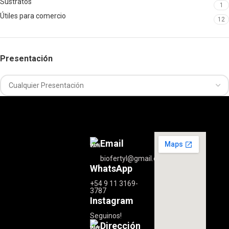
Sustratos
1
Útiles para comercio
12
Presentación
Email
biofertyl@gmail.com
WhatsApp
+54 9 11 3169-
3787
Instagram
Seguinos!
Dirección