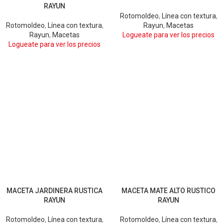
ARENA
CHOCOLATE
GRIS
ARENA
BLANCO
RAYUN
GRIS OSCURO
CHOCOLATE
GRIS
Rotomoldeo
,
Línea con textura
,
GRIS OSCURO
Rotomoldeo
,
Línea con textura
,
Rayun
,
Macetas
Rayun
,
Macetas
Logueate para ver los precios
Logueate para ver los precios
MACETA JARDINERA RUSTICA
MACETA MATE ALTO RUSTICO
ARENA
BLANCO
ARENA
BLANCO
RAYUN
RAYUN
CHOCOLATE
GRIS CLARO
CHOCOLATE
GRIS
GRIS OSCURO
GRIS OSCURO
Rotomoldeo
,
Línea con textura
,
Rotomoldeo
,
Línea con textura
,