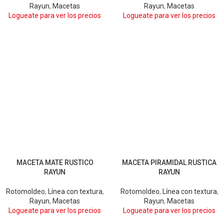
Rayun
,
Macetas
Rayun
,
Macetas
Logueate para ver los precios
Logueate para ver los precios
MACETA MATE RUSTICO
MACETA PIRAMIDAL RUSTICA
ARENA
BLANCO
ARENA
CHOCOLATE
GRIS
RAYUN
RAYUN
CHOCOLATE
GRIS
GRIS OSCURO
GRIS OSCURO
Rotomoldeo
,
Línea con textura
,
Rotomoldeo
,
Línea con textura
,
Rayun
,
Macetas
Rayun
,
Macetas
Logueate para ver los precios
Logueate para ver los precios