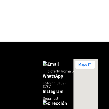
Email
biofertyl@gmail.com
WhatsApp
+54 9 11 3169-
3787
Instagram
Seguinos!
Dirección