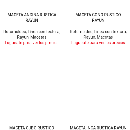
MACETA ANDINA RUSTICA
MACETA CONO RUSTICO
ARENA
BLANCO
ARENA
CHOCOLATE
GRIS
RAYUN
RAYUN
CHOCOLATE
GRIS
GRIS OSCURO
GRIS OSCURO
Rotomoldeo
,
Línea con textura
,
Rotomoldeo
,
Línea con textura
,
Rayun
,
Macetas
Rayun
,
Macetas
Logueate para ver los precios
Logueate para ver los precios
MACETA CUBO RUSTICO
MACETA INCA RUSTICA RAYUN