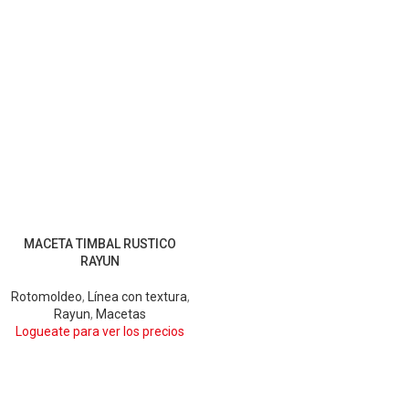
MACETA TIMBAL RUSTICO
ARENA
BLANCO
RAYUN
CHOCOLATE
GRIS
GRIS OSCURO
Rotomoldeo
,
Línea con textura
,
Rayun
,
Macetas
Logueate para ver los precios