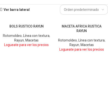
Ver barra lateral
BOLS RUSTICO RAYUN
MACETA AFRICA RUSTICA
ARENA
CHOCOLATE
GRIS
ARENA
BLANCO
RAYUN
GRIS OSCURO
CHOCOLATE
GRIS
Rotomoldeo
,
Línea con textura
,
GRIS OSCURO
Rayun
,
Macetas
Rotomoldeo
,
Línea con textura
,
Logueate para ver los precios
Rayun
,
Macetas
Logueate para ver los precios