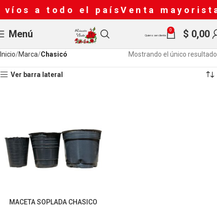
nvíos a todo el país
Venta mayorist
0
Menú
$
0,00
Quiero ser cliente
Inicio
Marca
Chasicó
Mostrando el único resultado
Ver barra lateral
MACETA SOPLADA CHASICO