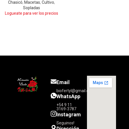
Chasicó
,
Macetas
,
Cultivo
,
Sopladas
Logueate para ver los precios
Email
biofertyl@gmail.com
WhatsApp
+54 9 11
3169-3787
Instagram
Seguinos!
Dirección