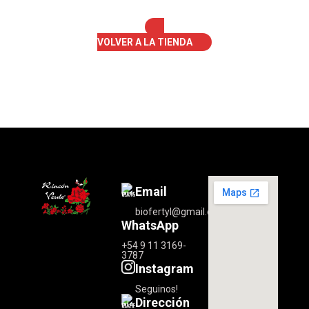
VOLVER A LA TIENDA
Email
biofertyl@gmail.com
WhatsApp
+54 9 11 3169-
3787
Instagram
Seguinos!
Dirección