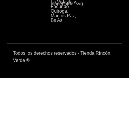
La Vidalita y
Facundo
Quiroga,
Marcos Paz,
Bs As.
Todos los derechos reservados - Tienda Rincón
Verde ®
Venta mayorista
Compra mínima mayorista $400.000 + IVA
Envíos a todo el país
Venta mayorista
Compra mínima mayorista $400.000 + IVA
Envíos a todo el país