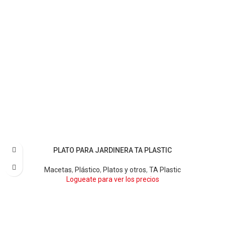
PLATO PARA JARDINERA TA PLASTIC
AMARILLO
BARRO
BEIGE
BLANCO
BORDÓ
LIMA
NARANJA
NEGRO
TERRA
VIOLETA
Macetas
,
Plástico
,
Platos y otros
,
TA Plastic
Logueate para ver los precios