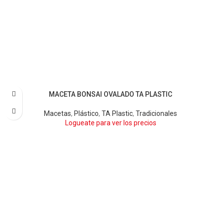
MACETA BONSAI OVALADO TA PLASTIC
BARRO
BLANCO
NEGRO
TERRA
VERDE OSCURO
Macetas
,
Plástico
,
TA Plastic
,
Tradicionales
Logueate para ver los precios