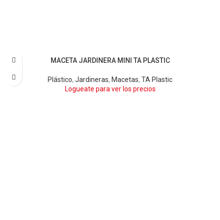
MACETA JARDINERA MINI TA PLASTIC
AMARILLO
BARRO
BLANCO
LIMA
NARANJA
NEGRO
TERRA
VERDE OSCURO
VIOLETA
Plástico
,
Jardineras
,
Macetas
,
TA Plastic
Logueate para ver los precios