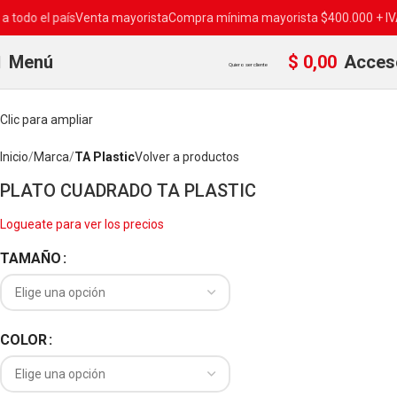
o el país
Venta mayorista
Compra mínima mayorista $400.000 + IVA
Env
Menú
$
0,00
Acces
Quiero ser cliente
Clic para ampliar
Inicio
Marca
TA Plastic
Volver a productos
PLATO CUADRADO TA PLASTIC
Logueate para ver los precios
TAMAÑO
COLOR