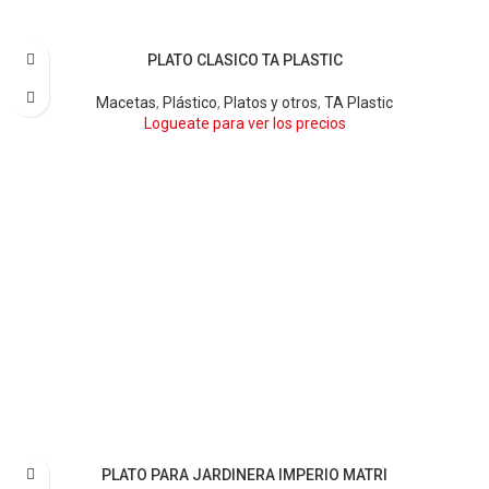
PLATO CLASICO TA PLASTIC
AMARILLO
ARENA
BARRO
BLANCO
BORDÓ
CELESTE
CEMENTO
LIMA
NARANJA
NEGRO
ROSA
TERRA
Macetas
,
Plástico
,
Platos y otros
,
TA Plastic
VERDE CLARO
VERDE OSCURO
VIOLETA
Logueate para ver los precios
PLATO PARA JARDINERA IMPERIO MATRI
BARRO
BLANCO
CEMENTO
NEGRO
TERRA
VERDE OSCURO