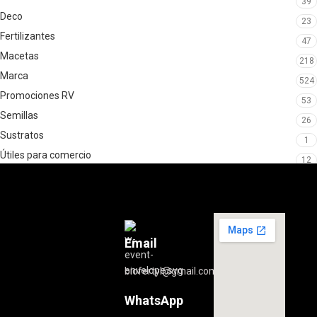
39
Deco
23
Fertilizantes
47
Macetas
218
Marca
524
Promociones RV
53
Semillas
26
Sustratos
1
Útiles para comercio
12
Email
biofertyl@gmail.com
WhatsApp