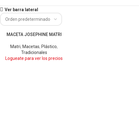
Ver barra lateral
MACETA JOSEPHINE MATRI
ARENA
BLANCO
Cobre
NARANJA
NEGRO
ROJO
Matri
,
Macetas
,
Plástico
,
VERDE CLARO
Tradicionales
Logueate para ver los precios