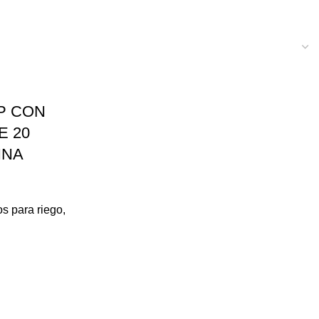
P CON
E 20
INA
os para riego
,