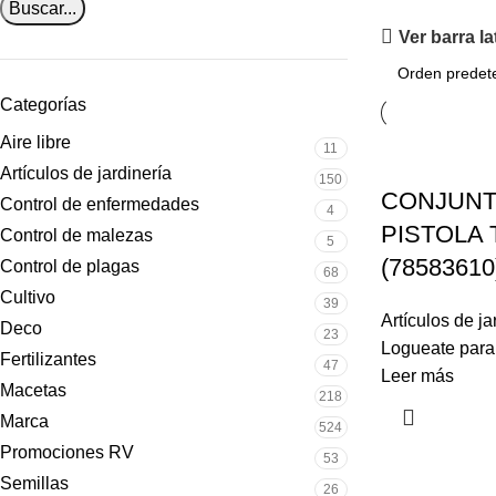
Buscar...
Ver barra la
Categorías
Aire libre
11
Artículos de jardinería
150
CONJUNT
Control de enfermedades
4
PISTOLA
Control de malezas
5
(78583610
Control de plagas
68
Cultivo
39
Artículos de ja
Deco
23
Logueate para 
Fertilizantes
47
Leer más
Macetas
218
Marca
524
Promociones RV
53
Semillas
26