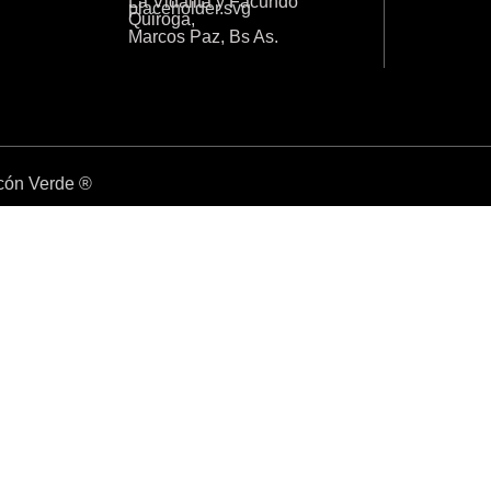
La Vidalita y Facundo
Quiroga,
Marcos Paz, Bs As.
ncón Verde ®
íos a todo el país
íos a todo el país