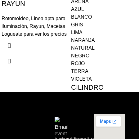
ARENA
RAYUN
AZUL
BLANCO
Rotomoldeo
,
Línea apta para
GRIS
iluminación
,
Rayun
,
Macetas
LIMA
Logueate para ver los precios
NARANJA
NATURAL
NEGRO
ROJO
TERRA
VIOLETA
CILINDRO
CERRADO LINEA
HOGAR RAYUN
Rotomoldeo
,
Línea hogar
Email
muebles
,
Rayun
,
Macetas
Logueate para ver los precios