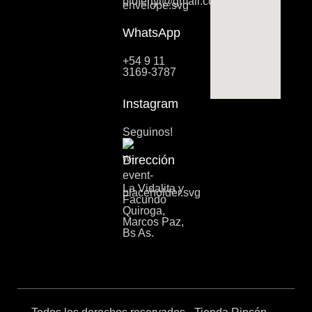
biofertyl@gmail.com
WhatsApp
+54 9 11
3169-3787
Instagram
Seguinos!
Dirección
La Vidalita y
Facundo
Quiroga,
Marcos Paz,
Bs As.