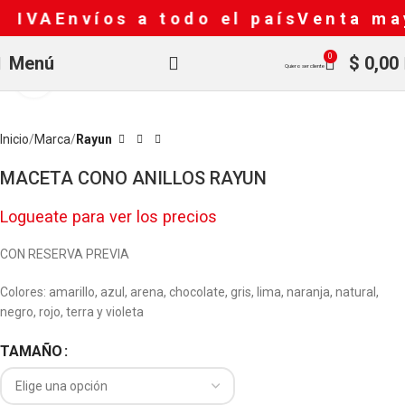
 IVA
Envíos a todo el país
Venta may
0
Menú
$
0,00
Quiero ser cliente
Clic para ampliar
Inicio
Marca
Rayun
MACETA CONO ANILLOS RAYUN
Logueate para ver los precios
CON RESERVA PREVIA
Colores: amarillo, azul, arena, chocolate, gris, lima, naranja, natural,
negro, rojo, terra y violeta
TAMAÑO