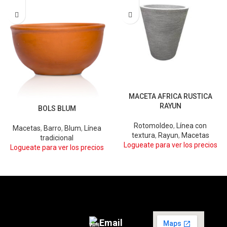
MACETA AFRICA RUSTICA
ARENA
BLANCO
RAYUN
BOLS BLUM
CHOCOLATE
GRIS
GRIS OSCURO
Rotomoldeo
,
Línea con
Macetas
,
Barro
,
Blum
,
Línea
textura
,
Rayun
,
Macetas
tradicional
Logueate para ver los precios
Logueate para ver los precios
Email