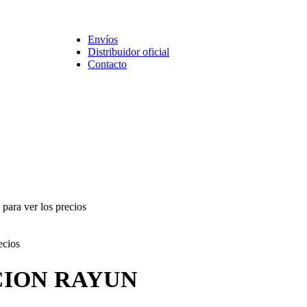
Promociones RV
Ofertas
Remate
Envíos
Distribuidor oficial
Contacto
para ver los precios
ecios
CION RAYUN