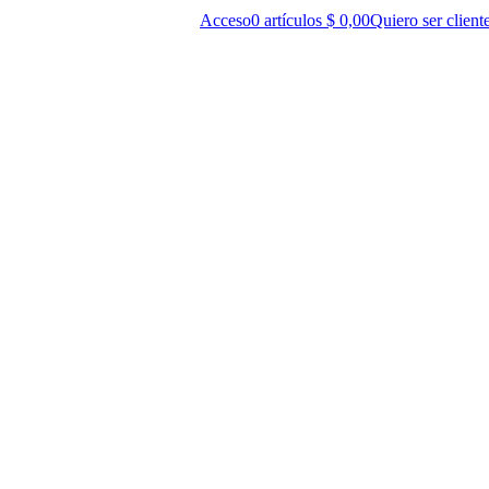
Acceso
0
artículos
$
0,00
Quiero ser client