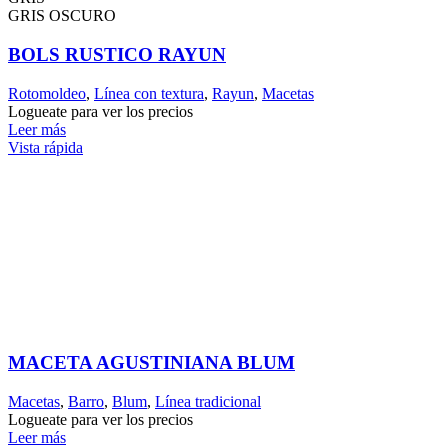
GRIS OSCURO
BOLS RUSTICO RAYUN
Rotomoldeo
,
Línea con textura
,
Rayun
,
Macetas
Logueate para ver los precios
Leer más
Vista rápida
MACETA AGUSTINIANA BLUM
Macetas
,
Barro
,
Blum
,
Línea tradicional
Logueate para ver los precios
Leer más