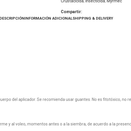
Crustacicida
,
Insecticida
,
Myrmec
Compartir:
DESCRIPCIÓN
INFORMACIÓN ADICIONAL
SHIPPING & DELIVERY
cuerpo del aplicador. Se recomienda usar guantes. No es fitotóxico, no r
forme y al voleo, momentos antes o a la siembra, de acuerdo a la presenci