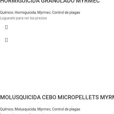
HORMIGUICIDA GRANULADO MYRMEC
Químico
,
Hormiguicida
,
Myrmec
,
Control de plagas
Logueate para ver los precios
MOLUSQUICIDA CEBO MICROPELLETS MYR
Químico
,
Molusquicida
,
Myrmec
,
Control de plagas