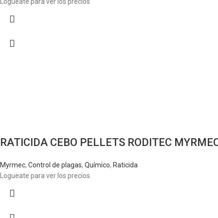
Logueate para ver los precios
RATICIDA CEBO PELLETS RODITEC MYRME
Myrmec
,
Control de plagas
,
Químico
,
Raticida
Logueate para ver los precios