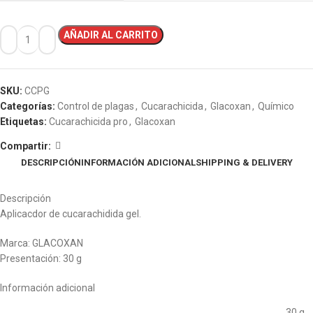
AÑADIR AL CARRITO
SKU:
CCPG
Categorías:
Control de plagas
,
Cucarachicida
,
Glacoxan
,
Químico
Etiquetas:
Cucarachicida pro
,
Glacoxan
Compartir:
DESCRIPCIÓN
INFORMACIÓN ADICIONAL
SHIPPING & DELIVERY
Descripción
Aplicacdor de cucarachidida gel.
Marca: GLACOXAN
Presentación: 30 g
Información adicional
30 g