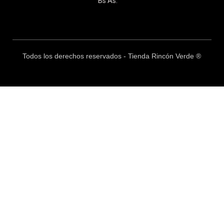
Bs As.
Todos los derechos reservados - Tienda Rincón Verde ®