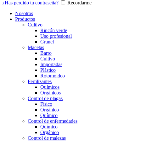
¿Has perdido tu contraseña?
Recordarme
Nosotros
Productos
Cultivo
Rincón verde
Uso profesional
Granel
Macetas
Barro
Cultivo
Importadas
Plástico
Rotomoldeo
Fertilizantes
Químicos
Orgánicos
Control de plagas
Físico
Orgánico
Químico
Control de enfermedades
Químico
Orgánico
Control de malezas