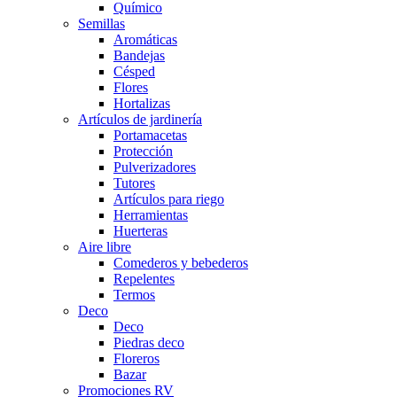
Químico
Semillas
Aromáticas
Bandejas
Césped
Flores
Hortalizas
Artículos de jardinería
Portamacetas
Protección
Pulverizadores
Tutores
Artículos para riego
Herramientas
Huerteras
Aire libre
Comederos y bebederos
Repelentes
Termos
Deco
Deco
Piedras deco
Floreros
Bazar
Promociones RV