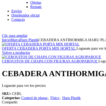
Ofertas
Remate
Envíos
Distribuidor oficial
Contacto
Clic para ampliar
Inicio
Marca
Haru Plastik
CEBADERA ANTIHORMIGA HARU PL
OFERTA CEBADERA PORTA MIX HORTAL
Logueate para ver l
Volver a productos
CERQUITOS DE CHAPA CON FIGURAS AGROPARQUE
Logue
CEBADERA ANTIHORMIGA
Logueate para ver los precios
SKU:
CEBL
Categorías:
Control de plagas
,
Físico
,
Haru Plastik
Compartir: