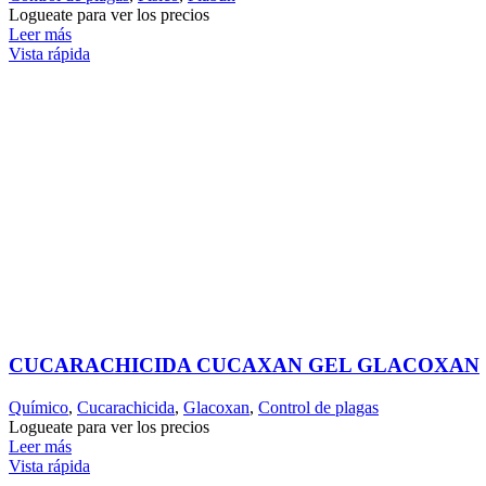
Logueate para ver los precios
Leer más
Vista rápida
CUCARACHICIDA CUCAXAN GEL GLACOXAN
Químico
,
Cucarachicida
,
Glacoxan
,
Control de plagas
Logueate para ver los precios
Leer más
Vista rápida