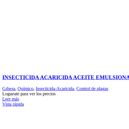
INSECTICIDA ACARICIDA ACEITE EMULSIO
Grhesa
,
Químico
,
Insecticida-Acaricida
,
Control de plagas
Logueate para ver los precios
Leer más
Vista rápida