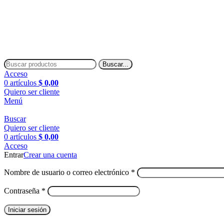
Envíos a todo el país
Envíos a todo el país
Buscar...
Acceso
0
artículos
$
0,00
Quiero ser cliente
Menú
Buscar
Quiero ser cliente
0
artículos
$
0,00
Acceso
Entrar
Crear una cuenta
Nombre de usuario o correo electrónico
*
Contraseña
*
Iniciar sesión