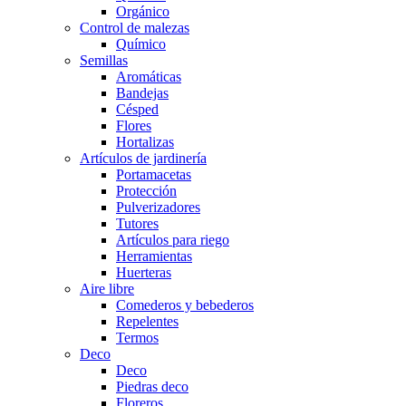
Orgánico
Control de malezas
Químico
Semillas
Aromáticas
Bandejas
Césped
Flores
Hortalizas
Artículos de jardinería
Portamacetas
Protección
Pulverizadores
Tutores
Artículos para riego
Herramientas
Huerteras
Aire libre
Comederos y bebederos
Repelentes
Termos
Deco
Deco
Piedras deco
Floreros