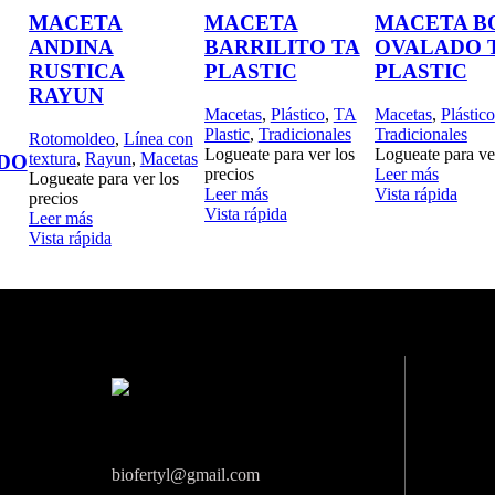
MACETA
MACETA
MACETA B
ANDINA
BARRILITO TA
OVALADO 
RUSTICA
PLASTIC
PLASTIC
RAYUN
Macetas
,
Plástico
,
TA
Macetas
,
Plástico
Plastic
,
Tradicionales
Tradicionales
Rotomoldeo
,
Línea con
Logueate para ver los
Logueate para ver
textura
,
Rayun
,
Macetas
DO
precios
Leer más
Logueate para ver los
Leer más
Vista rápida
precios
Vista rápida
Leer más
Vista rápida
os
Email
biofertyl@gmail.com