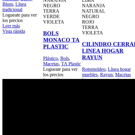
NARANJA
LIMA
Blum
,
Línea
NEGRO
NARANJA
tradicional
TERRA
NATURAL
Logueate para ver
VERDE
NEGRO
los precios
VIOLETA
ROJO
Leer más
TERRA
Vista rápida
VIOLETA
BOLS
MONACO TA
CILINDRO CERRA
PLASTIC
LINEA HOGAR
RAYUN
Plástico
,
Bols
,
Macetas
,
TA Plastic
Logueate para ver
Rotomoldeo
,
Línea hogar
los precios
muebles
,
Rayun
,
Macetas
Leer más
Logueate para ver los preci
Vista rápida
Leer más
Vista rápida