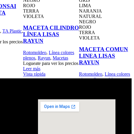
NEGRO
GRIS
ROJO
LIMA
ONSAI
TERRA
NARANJA
TA
VIOLETA
NATURAL
NEGRO
ROJO
MACETA CILINDRO
,
TA Plastic
,
TERRA
LÍNEA LISAS
VIOLETA
RAYUN
 los precios
MACETA COMUN
Rotomoldeo
,
Línea colores
LINEA LISAS
plenos
,
Rayun
,
Macetas
RAYUN
Logueate para ver los precios
Leer más
Vista rápida
Rotomoldeo
,
Línea colores
plenos
,
Rayun
,
Macetas
Logueate para ver los
precios
Leer más
Vista rápida