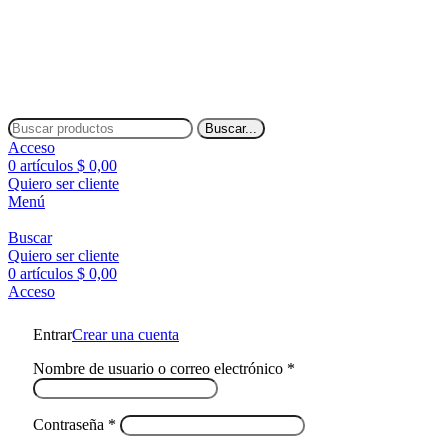
Envíos a todo el país
Envíos a todo el país
Buscar...
Acceso
0
artículos
$
0,00
Quiero ser cliente
Menú
Buscar
Quiero ser cliente
0
artículos
$
0,00
Acceso
Entrar
Crear una cuenta
Nombre de usuario o correo electrónico
*
Contraseña
*