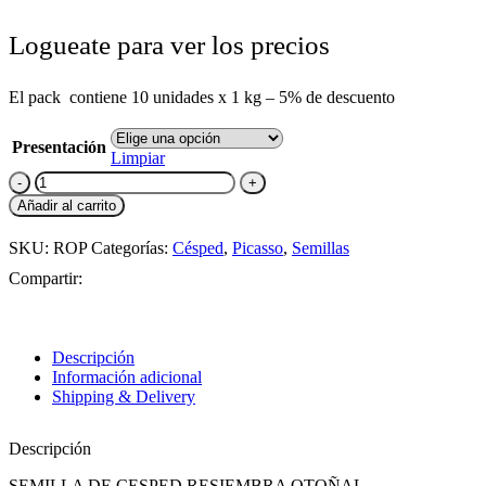
Logueate para ver los precios
El pack contiene 10 unidades x 1 kg – 5% de descuento
Presentación
Limpiar
Añadir al carrito
SKU:
ROP
Categorías:
Césped
,
Picasso
,
Semillas
Compartir:
Descripción
Información adicional
Shipping & Delivery
Descripción
SEMILLA DE CESPED RESIEMBRA OTOÑAL