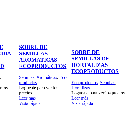
E
SOBRE DE
SOBRE DE
EDIA
SEMILLAS
SEMILLAS DE
AROMATICAS
HORTALIZAS
ND
ECOPRODUCTOS
ECOPRODUCTOS
,
Semillas
,
Aromáticas
,
Eco
productos
Eco productos
,
Semillas
,
r los
Logueate para ver los
Hortalizas
precios
Logueate para ver los precios
Leer más
Leer más
Vista rápida
Vista rápida