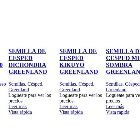
SEMILLA DE
SEMILLA DE
SEMILLA D
CESPED
CESPED
CESPED M
0
DICHONDRA
KIKUYO
SOMBRA
GREENLAND
GREENLAND
GREENLA
sso
Semillas
,
Césped
,
Semillas
,
Césped
,
Semillas
,
Césped
Greenland
Greenland
Greenland
Logueate para ver los
Logueate para ver los
Logueate para ve
precios
precios
precios
Leer más
Leer más
Leer más
Vista rápida
Vista rápida
Vista rápida