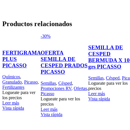
Productos relacionados
-30%
SEMILLA DE
FERTIGRAMA
OFERTA
CESPED
PLUS
SEMILLA DE
BERMUDA X 10
PICASSO
CESPED PRADOS
grs PICASSO
PICASSO
Químicos
,
Semillas
,
Césped
,
Pica
Granulado
,
Picasso
,
Semillas
,
Césped
,
Logueate para ver los
Fertilizantes
Promociones RV
,
Ofertas
,
precios
Logueate para ver
Picasso
Leer más
los precios
Logueate para ver los
Vista rápida
Leer más
precios
Vista rápida
Leer más
Vista rápida