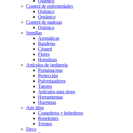
Químico
Control de enfermedades
Químico
Orgánico
Control de malezas
Químico
Semillas
Aromáticas
Bandejas
Césped
Flores
Hortalizas
Artículos de jardinería
Portamacetas
Protección
Pulverizadores
Tutores
Artículos para riego
Herramientas
Huerteras
Aire libre
Comederos y bebederos
Repelentes
Termos
Deco