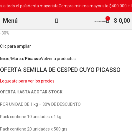
do el país
Venta mayorista
Compra mínima mayorista $400.000 + IVA
En
0
Menú
$
0,00
Quiero ser cliente
-30%
Clic para ampliar
Inicio
Marca
Picasso
Volver a productos
OFERTA SEMILLA DE CESPED CUYO PICASSO
Logueate para ver los precios
OFERTA HASTA AGOTAR STOCK
POR UNIDAD DE 1 kg – 30% DE DESCUENTO
Pack contiene 10 unidades x 1 kg
Pack contiene 20 unidades x 500 grs