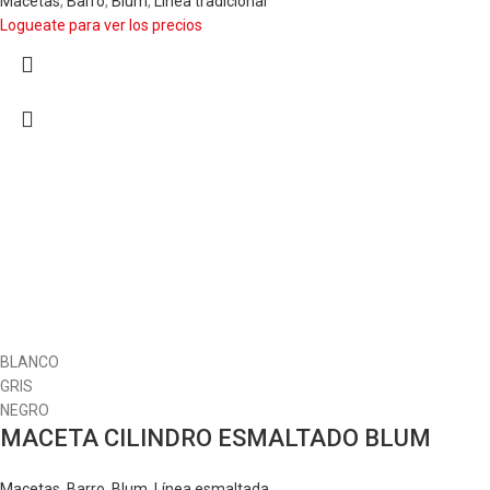
Macetas
,
Barro
,
Blum
,
Línea tradicional
Logueate para ver los precios
BLANCO
GRIS
NEGRO
MACETA CILINDRO ESMALTADO BLUM
Macetas
,
Barro
,
Blum
,
Línea esmaltada