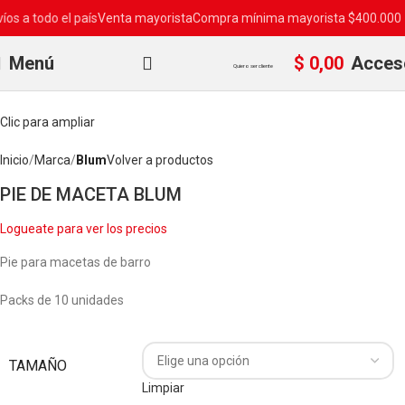
 todo el país
Venta mayorista
Compra mínima mayorista $400.000 + IVA
Menú
$
0,00
Acces
Quiero ser cliente
Clic para ampliar
Inicio
Marca
Blum
Volver a productos
PIE DE MACETA BLUM
Logueate para ver los precios
Pie para macetas de barro
Packs de 10 unidades
TAMAÑO
Limpiar