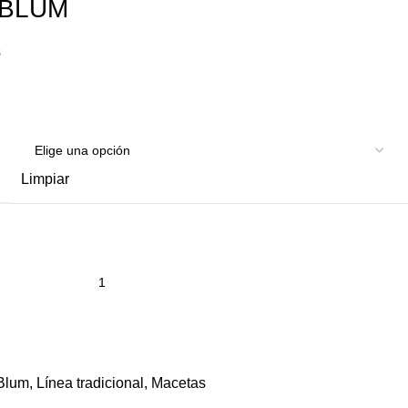
 BLUM
s
Limpiar
Blum
,
Línea tradicional
,
Macetas