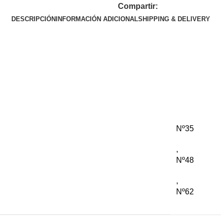
Compartir:
DESCRIPCIÓN
INFORMACIÓN ADICIONAL
SHIPPING & DELIVERY
Nº35
,
Nº48
,
Nº62