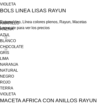
VIOLETA
BOLS LINEA LISAS RAYUN
Rotomoldeo
,
Línea colores plenos
,
Rayun
,
Macetas
AMARILLO
Logueate para ver los precios
ARENA
AZUL
BLANCO
CHOCOLATE
GRIS
LIMA
NARANJA
NATURAL
NEGRO
ROJO
TERRA
VIOLETA
MACETA AFRICA CON ANILLOS RAYUN