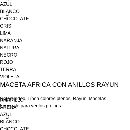
AZUL
BLANCO
CHOCOLATE
GRIS
LIMA
NARANJA
NATURAL
NEGRO
ROJO
TERRA
VIOLETA
MACETA AFRICA CON ANILLOS RAYUN
Rotomoldeo
,
Línea colores plenos
,
Rayun
,
Macetas
AMARILLO
Logueate para ver los precios
ARENA
AZUL
BLANCO
CHOCOLATE