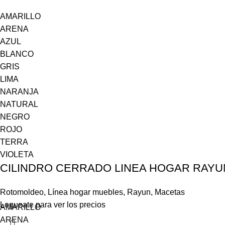
AMARILLO
ARENA
AZUL
BLANCO
GRIS
LIMA
NARANJA
NATURAL
NEGRO
ROJO
TERRA
VIOLETA
CILINDRO CERRADO LINEA HOGAR RAYU
Rotomoldeo
,
Línea hogar muebles
,
Rayun
,
Macetas
Logueate para ver los precios
AMARILLO
ARENA