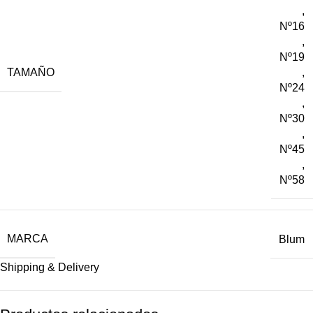
,
Nº16
,
Nº19
TAMAÑO
,
Nº24
,
Nº30
,
Nº45
,
Nº58
MARCA
Blum
Shipping & Delivery