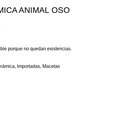
ICA ANIMAL OSO
s
ible porque no quedan existencias.
erámica
,
Importadas
,
Macetas