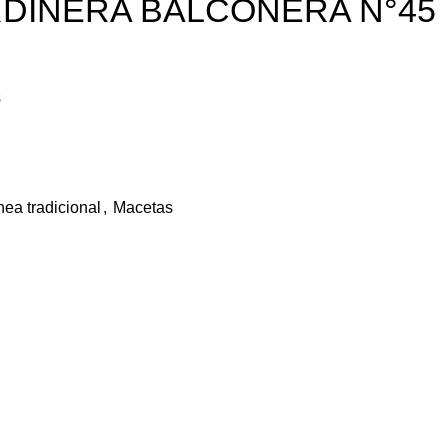
DINERA BALCONERA N°45
s
nea tradicional
,
Macetas