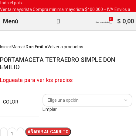
todo el país
Venta mayorista
Compra mínima mayorista $400.000 + IVA
Envíos a
todo el país
0
Menú
$
0,00
Quiero ser cliente
Inicio
Marca
Don Emilio
Volver a productos
PORTAMACETA TETRAEDRO SIMPLE DON
EMILIO
Logueate para ver los precios
COLOR
Limpiar
AÑADIR AL CARRITO