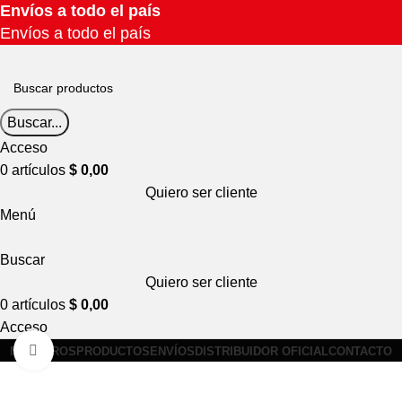
Envíos a todo el país
Envíos a todo el país
400.000 + IVA
Envíos a todo el país
Venta mayorista
Compra míni
Buscar...
Acceso
0
artículos
$
0,00
Quiero ser cliente
Menú
Buscar
Quiero ser cliente
0
artículos
$
0,00
Acceso
Clic para ampliar
NOSOTROS
PRODUCTOS
ENVÍOS
DISTRIBUIDOR OFICIAL
CONTACTO