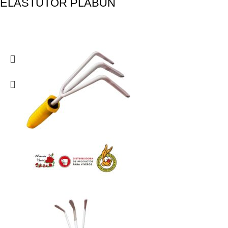
ELASTUTOR PLABUN
Plabun
,
Artículos de jardinería
,
Tutores
Logueate para ver los precios