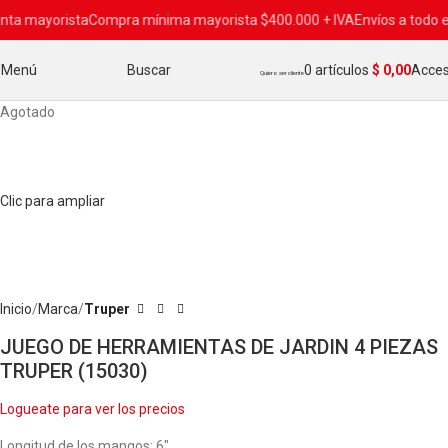
a mayorista
Compra mínima mayorista $400.000 + IVA
Envíos a todo el 
Menú
Buscar
0
artículos
$
0,00
Acce
Quiero ser cliente
Agotado
Clic para ampliar
Inicio
Marca
Truper
JUEGO DE HERRAMIENTAS DE JARDIN 4 PIEZAS
TRUPER (15030)
Logueate para ver los precios
Longitud de los mangos: 6″