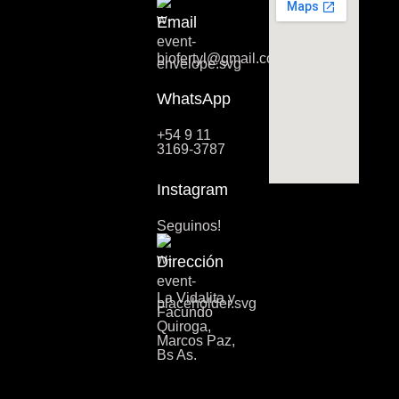
Email
biofertyl@gmail.com
WhatsApp
+54 9 11
3169-3787
Instagram
Seguinos!
Dirección
La Vidalita y
Facundo
Quiroga,
Marcos Paz,
Bs As.