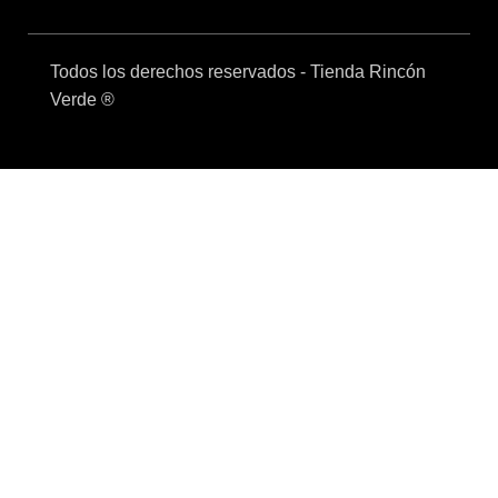
Todos los derechos reservados - Tienda Rincón
Verde ®
Venta mayorista
Compra mínima mayorista $400.000 + IVA
Envíos a todo el país
Venta mayorista
Compra mínima mayorista $400.000 + IVA
Envíos a todo el país