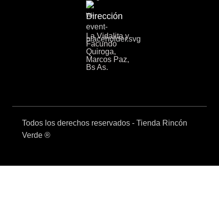
Dirección
La Vidalita y
Facundo
Quiroga,
Marcos Paz,
Bs As.
Todos los derechos reservados - Tienda Rincón
Verde ®
Venta mayorista
Compra mínima mayorista $400.000 + IVA
Envíos a todo el país
Venta mayorista
Compra mínima mayorista $400.000 + IVA