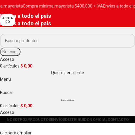
yorista
Compra mínima mayorista $400.000 + IVA
Envíos a todo el país
V
Envíos a todo el país
AGOTA
Envíos a todo el país
DO
Buscar...
Acceso
0
artículos
$
0,00
Quiero ser cliente
Menú
Buscar
Quiero ser cliente
0
artículos
$
0,00
Acceso
NOSOTROS
PRODUCTOS
ENVÍOS
DISTRIBUIDOR OFICIAL
CONTACTO
Clic para ampliar